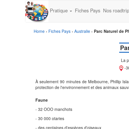
Pratique
Fiches Pays
Nos roadtri
Home
›
Fiches Pays
›
Australie
›
Parc Naturel de Ph
Par
La p
-3
À seulement 90 minutes de Melbourne, Phillip Islan
protection de l'environnement et des animaux sauvag
Faune
- 32 OOO manchots
- 30 000 otaries
- des centaines d'espèces d'oiseaux