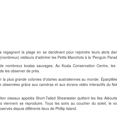
s regagnent la plage en se dandinant pour rejoindre leurs abris dan
nombreux) visiteurs d'admirer les Petits Manchots à la 'Penguin Parad
nt de nombreux koalas sauvages. Au Koala Conservation Centre, les
de les observer de près.
r la plus grande colonies d'otaries australiennes au monde. Éparpillé
tre observées grâce aux caméras et aux écrans vidéo interactifs du No
ion oiseaux appelés Short-Tailed Shearwater quittent les Iles Aléouti
ils viennent se reproduire. Tous les soirs au coucher du soleil, le v
servés depuis différents lieux de Phillip Island.