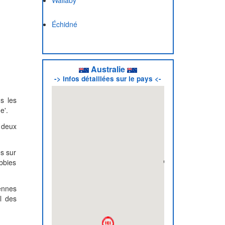
Wallaby
Échidné
Australie
-> infos détaillées sur le pays <-
s les
e'.
 deux
es sur
bbies
ennes
ol des