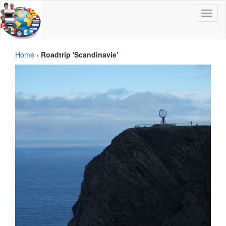
Toggle
navigat
Home
›
Roadtrip 'Scandinavie'