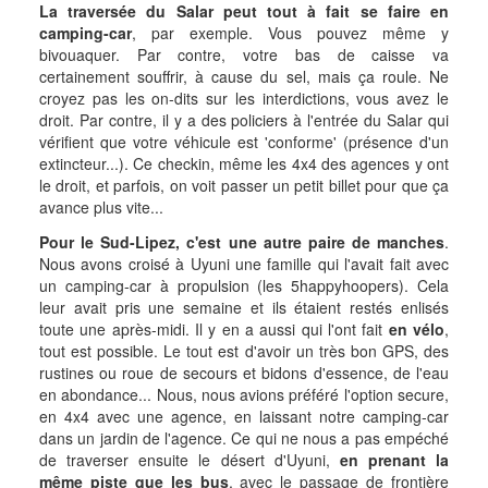
La traversée du Salar peut tout à fait se faire en
camping-car
, par exemple. Vous pouvez même y
bivouaquer. Par contre, votre bas de caisse va
certainement souffrir, à cause du sel, mais ça roule. Ne
croyez pas les on-dits sur les interdictions, vous avez le
droit. Par contre, il y a des policiers à l'entrée du Salar qui
vérifient que votre véhicule est 'conforme' (présence d'un
extincteur...). Ce checkin, même les 4x4 des agences y ont
le droit, et parfois, on voit passer un petit billet pour que ça
avance plus vite...
Pour le Sud-Lipez, c'est une autre paire de manches
.
Nous avons croisé à Uyuni une famille qui l'avait fait avec
un camping-car à propulsion (les 5happyhoopers). Cela
leur avait pris une semaine et ils étaient restés enlisés
toute une après-midi. Il y en a aussi qui l'ont fait
en vélo
,
tout est possible. Le tout est d'avoir un très bon GPS, des
rustines ou roue de secours et bidons d'essence, de l'eau
en abondance... Nous, nous avions préféré l'option secure,
en 4x4 avec une agence, en laissant notre camping-car
dans un jardin de l'agence. Ce qui ne nous a pas empéché
de traverser ensuite le désert d'Uyuni,
en prenant la
même piste que les bus
, avec le passage de frontière