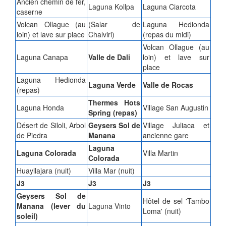
Ancien chemin de fer,
Laguna Kollpa
Laguna Ciarcota
caserne
Volcan Ollague (au
(Salar de
Laguna Hedionda
loin) et lave sur place
Chalviri)
(repas du midi)
Volcan Ollague (au
Laguna Canapa
Valle de Dali
loin) et lave sur
place
Laguna Hedionda
Laguna Verde
Valle de Rocas
(repas)
Thermes Hots
Laguna Honda
Village San Augustin
Spring (repas)
Désert de Siloli, Arbol
Geysers Sol de
Village Juliaca et
de Piedra
Manana
ancienne gare
Laguna
Laguna Colorada
Villa Martin
Colorada
Huayllajara (nuit)
Villa Mar (nuit)
J3
J3
J3
Geysers Sol de
Hôtel de sel 'Tambo
Manana (lever du
Laguna Vinto
Loma' (nuit)
soleil)