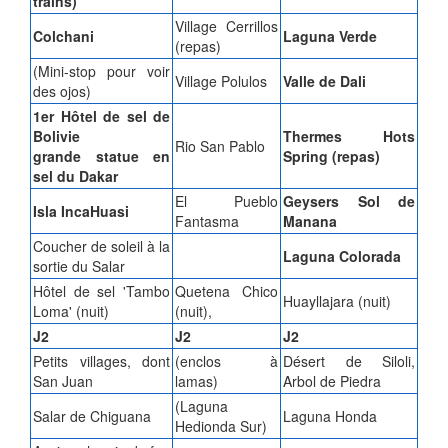
trains)
Village Cerrillos
Colchani
Laguna Verde
(repas)
(Mini-stop pour voir
Village Polulos
Valle de Dali
des ojos)
1er Hôtel de sel de
Bolivie
Thermes Hots
Rio San Pablo
grande statue en
Spring (repas)
sel du Dakar
El Pueblo
Geysers Sol de
Isla IncaHuasi
Fantasma
Manana
Coucher de soleil à la
Laguna Colorada
sortie du Salar
Hôtel de sel 'Tambo
Quetena Chico
Huayllajara (nuit)
Loma' (nuit)
(nuit),
J2
J2
J2
Petits villages, dont
(enclos à
Désert de Siloli,
San Juan
lamas)
Arbol de Piedra
(Laguna
Salar de Chiguana
Laguna Honda
Hedionda Sur)