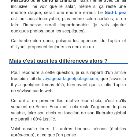
Pescado
ou le
Cerro Michincha
. Mais même avec ce 'all
inclusive', ne voir que le salar, même si ça reste une
énorme claque, serait une énorme erreur. Le
Sud-Lipez
est tout aussi incroyable, plus même selon certains, et en
faire l'impasse serait impardonnable (je vais ajouter
quelques photos, pour les sceptiques).
Ca tombe bien donc, puisque les agences, de Tupiza et
d'Uyuni, proposent toujours les deux en un.
Mais c'est quoi les différences alors ?
Pour répondre à cette question, je suis reparti d'un article
très bien fait de
voyagepartageetpotage.com
, que j'avais lu
il y a quelques temps déjà, bien avant que la folie Tupiza
ne sévisse sur le web.
Ce qui a en premier lieu motivé leur choix, c'est qu'ils
venaient de Sucre. Pour moi, cela reste l'argument le plus
valable, faire son choix en fonction de son itinéraire global
me parait 100% justifié.
Voici ensuite leurs 11 autres bonnes raisons (établies
après-coup), et ce que j'en pense :