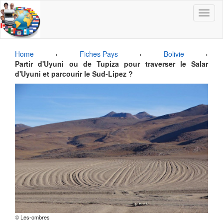
Toggle
navigat
Home
›
Fiches Pays
›
Bolivie
›
Partir d'Uyuni ou de Tupiza pour traverser le Salar
d'Uyuni et parcourir le Sud-Lipez ?
© Les-ombres