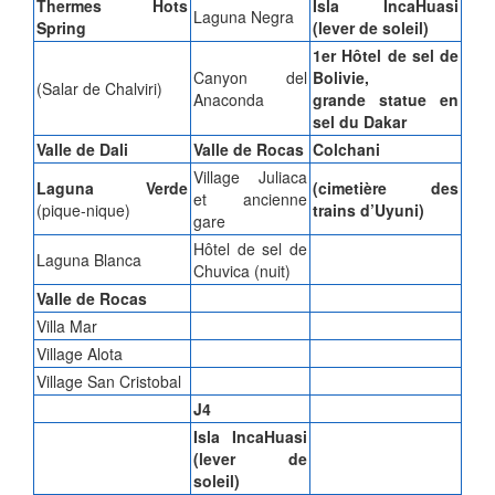
Thermes Hots
Isla IncaHuasi
Laguna Negra
Spring
(lever de soleil)
1er Hôtel de sel de
Canyon del
Bolivie,
(Salar de Chalviri)
Anaconda
grande statue en
sel du Dakar
Valle de Dali
Valle de Rocas
Colchani
Village Juliaca
Laguna Verde
(cimetière des
et ancienne
(pique-nique)
trains d’Uyuni)
gare
Hôtel de sel de
Laguna Blanca
Chuvica (nuit)
Valle de Rocas
Villa Mar
Village Alota
Village San Cristobal
J4
Isla IncaHuasi
(lever de
soleil)