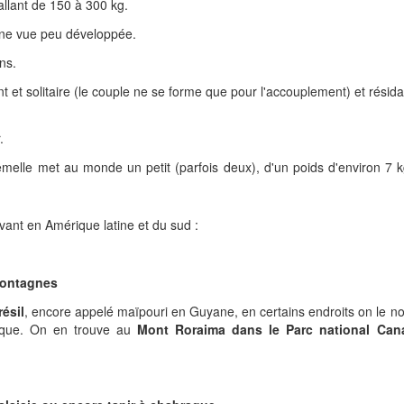
llant de 150 à 300 kg.
 une vue peu développée.
ns.
nt et solitaire (le couple ne se forme que pour l'accouplement) et résid
.
emelle met au monde un petit (parfois deux), d'un poids d'environ 7 
vivant en Amérique latine et du sud :
montagnes
résil
, encore appelé maïpouri en Guyane, en certains endroits on le 
aque. On en trouve au
Mont Roraima dans le Parc national Can