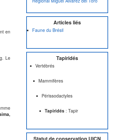
Régional Miguel Álvarez del Toro
Articles liés
Faune du Brésil
ant en
Tapiridés
kg. Le
Vertébrés
Mammifères
Périssodactyles
nomme
Tapiridés
: Tapir
aima,
Statut de conservation UICN