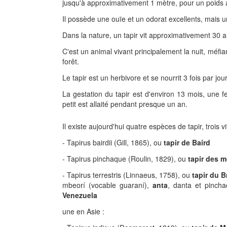
jusqu'à approximativement 1 mètre, pour un poids a
Il possède une ouïe et un odorat excellents, mais
Dans la nature, un tapir vit approximativement 30 a
C'est un animal vivant principalement la nuit, méfia
forêt.
Le tapir est un herbivore et se nourrit 3 fois par jour
La gestation du tapir est d'environ 13 mois, une f
petit est allaité pendant presque un an.
Il existe aujourd'hui quatre espèces de tapir, trois 
- Tapirus bairdii (Gill, 1865), ou
tapir de Baird
- Tapirus pinchaque (Roulin, 1829), ou
tapir des 
- Tapirus terrestris (Linnaeus, 1758), ou
tapir du B
mbeorí (vocable guaraní),
anta
, danta et pinch
Venezuela
une en Asie :