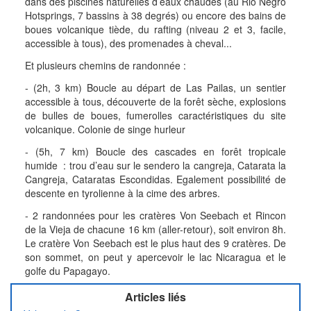
dans des piscines naturelles d’eaux chaudes (au Rio Negro
Hotsprings, 7 bassins à 38 degrés) ou encore des bains de
boues volcanique tiède, du rafting (niveau 2 et 3, facile,
accessible à tous), des promenades à cheval...
Et plusieurs chemins de randonnée :
- (2h, 3 km) Boucle au départ de Las Pailas, un sentier
accessible à tous, découverte de la forêt sèche, explosions
de bulles de boues, fumerolles caractéristiques du site
volcanique. Colonie de singe hurleur
- (5h, 7 km) Boucle des cascades en forêt tropicale
humide : trou d’eau sur le sendero la cangreja, Catarata la
Cangreja, Cataratas Escondidas. Egalement possibilité de
descente en tyrolienne à la cime des arbres.
- 2 randonnées pour les cratères Von Seebach et Rincon
de la Vieja de chacune 16 km (aller-retour), soit environ 8h.
Le cratère Von Seebach est le plus haut des 9 cratères. De
son sommet, on peut y apercevoir le lac Nicaragua et le
golfe du Papagayo.
Articles liés