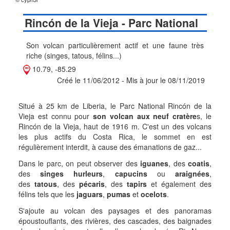
Rincón de la Vieja - Parc National
Son volcan particulièrement actif et une faune très
riche (singes, tatous, félins...)
10.79, -85.29
Créé le 11/06/2012 - Mis à jour le 08/11/2019
Situé à 25 km de Liberia, le Parc National Rincón de la
Vieja est connu pour
son volcan aux neuf cratère
s, le
Rincón de la Vieja, haut de 1916 m. C'est un des volcans
les plus actifs du Costa Rica, le sommet en est
régulièrement interdit, à cause des émanations de gaz...
Dans le parc, on peut observer des
iguanes
, des
coatis
,
des
singes hurleurs
,
capucins
ou
araignées
,
des
tatous
, des
pécaris
, des
tapirs
et également des
félins tels que les
jaguars
,
pumas
et
ocelots
.
S'ajoute au volcan des paysages et des panoramas
époustouflants, des rivières, des cascades, des baignades