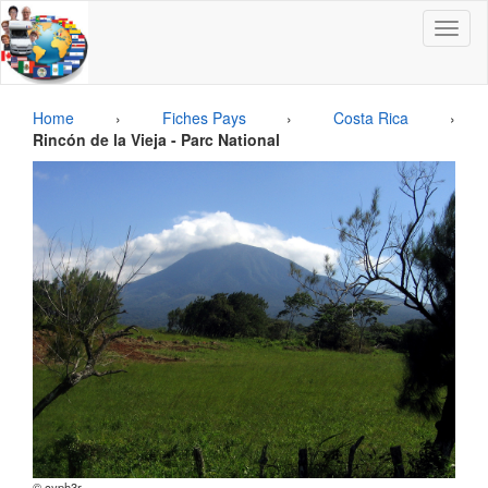
Toggle
navigat
Home
›
Fiches Pays
›
Costa Rica
›
Rincón de la Vieja - Parc National
© cyph3r