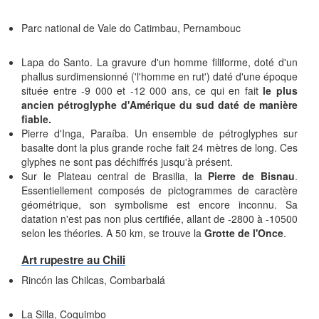
Parc national de Vale do Catimbau, Pernambouc
Lapa do Santo. La gravure d'un homme filiforme, doté d'un
phallus surdimensionné ('l'homme en rut') daté d'une époque
située entre -9 000 et -12 000 ans, ce qui en fait
le plus
ancien pétroglyphe d'Amérique du sud daté de manière
fiable.
Pierre d'Inga, Paraíba. Un ensemble de pétroglyphes sur
basalte dont la plus grande roche fait 24 mètres de long. Ces
glyphes ne sont pas déchiffrés jusqu'à présent.
Sur le Plateau central de Brasilia, la
Pierre de Bisnau
.
Essentiellement composés de pictogrammes de caractère
géométrique, son symbolisme est encore inconnu. Sa
datation n'est pas non plus certifiée, allant de -2800 à -10500
selon les théories. A 50 km, se trouve la
Grotte de l'Once
.
Art rupestre au Chili
Rincón las Chilcas, Combarbalá
La Silla, Coquimbo