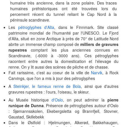
humaine très ancienne, dans la zone polaire. Des traces
humaines préhistoriques ont été trouvées lors du
percement récent du tunnel reliant le Cap Nord à la
péninsule scandinave.
Les
pétroglyphes d'Alta
, dans le Finnmark. Site classé
patrimoine mondial de l'humanité par l'UNESCO. Le Fjord
d'Alta, situé en zone Arctique à près de 70° de Latitude Nord
abrite un immense champ composé de
milliers de gravures
rupestres
comptant les plus anciennes connues en
Scandinavie, (-6000 à -3000 ans). Ces pétroglyphes
racontent entre autres la domestication et l'élevage du
renne. On y lit aussi des scènes de pêche et de chasse.
Fait rarissime, c'est au coeur de la ville de
Narvik
, à Rock
Carvings, que l'on a mis à jour des pétroglyphes
A
Steinkjer, le fameux renne de Bola
, ainsi que d'autres
gravures rupestres : l'ours, l'oiseau, le skieur.
Au Musée historique
d'Oslo
, on peut admirer la
pierre
runique de Dunna
. Présence de pétroglyphes autour d'Oslo
: Sjømannsskolen, Ekebergsletta og Brannfjell, Stovner,
Gaustad, Skillebekk
Dans le Østfold : Hjelmungen, Alkerød, Bakkehaugen,