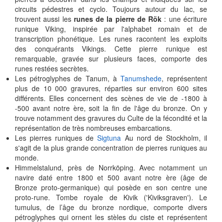
circuits pédestres et cyclo. Toujours autour du lac, se
trouvent aussi les
runes de la pierre de Rök
: une écriture
runique Viking, inspirée par l'alphabet romain et de
transcription phonétique. Les runes racontent les exploits
des conquérants Vikings. Cette pierre runique est
remarquable, gravée sur plusieurs faces, comporte des
runes restées secrètes.
Les pétroglyphes de Tanum, à
Tanumshede
, représentent
plus de 10 000 gravures, réparties sur environ 600 sites
différents. Elles concernent des scènes de vie de -1800 à
-500 avant notre ère, soit la fin de l'âge du bronze. On y
trouve notamment des gravures du Culte de la fécondité et la
représentation de très nombreuses embarcations.
Les pierres runiques de
Sigtuna
Au nord de Stockholm, il
s'agit de la plus grande concentration de pierres runiques au
monde.
Himmelstalund, près de Norrköping. Avec notamment un
navire daté entre 1800 et 500 avant notre ère (âge de
Bronze proto-germanique) qui posède en son centre une
proto-rune. Tombe royale de Kivik ('Kiviksgraven'). Le
tumulus, de l’âge du bronze nordique, comporte divers
pétroglyphes qui ornent les stèles du ciste et représentent