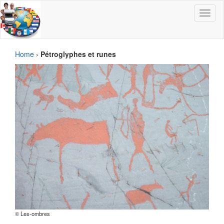
Toggle
navigat
Home
›
Pétroglyphes et runes
© Les-ombres