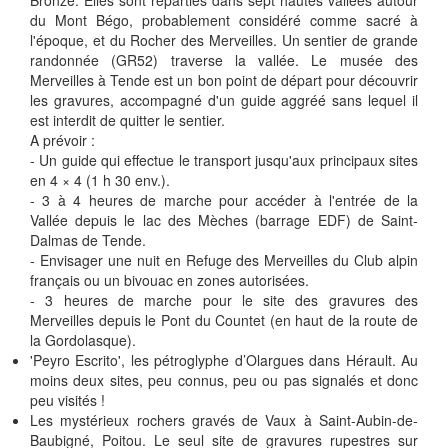
du Mont Bégo, probablement considéré comme sacré à
l'époque, et du Rocher des Merveilles. Un sentier de grande
randonnée (GR52) traverse la vallée. Le musée des
Merveilles à Tende est un bon point de départ pour découvrir
les gravures, accompagné d'un guide aggréé sans lequel il
est interdit de quitter le sentier.
A prévoir :
- Un guide qui effectue le transport jusqu'aux principaux sites
en 4 × 4 (1 h 30 env.).
- 3 à 4 heures de marche pour accéder à l'entrée de la
Vallée depuis le lac des Mèches (barrage EDF) de Saint-
Dalmas de Tende.
- Envisager une nuit en Refuge des Merveilles du Club alpin
français ou un bivouac en zones autorisées.
- 3 heures de marche pour le site des gravures des
Merveilles depuis le Pont du Countet (en haut de la route de
la Gordolasque).
'Peyro Escrito', les pétroglyphe d’Olargues dans Hérault. Au
moins deux sites, peu connus, peu ou pas signalés et donc
peu visités !
Les mystérieux rochers gravés de Vaux à Saint-Aubin-de-
Baubigné, Poitou. Le seul site de gravures rupestres sur