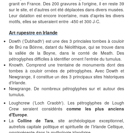
granit en France. Des 200 gravures à l'origine, il en reste 39
sur le site, et d'autres ont été déplacées dans divers musées.
Leur datation est encore incertaine, mais d'après les divers
motifs, elles se situeraient entre -450 et 300 J-C.
Art rupestre en Irlande
Dowth ('Dubhadh') est une des 3 princiales tombes à couloir
de Brú na Bóinne, datant du Néolithique, qui se trouve dans
la vallée de la Boyne, dans le comté de Meath. Des
pétroglyphes difficiles à identifier ornent l'entrée du tumulus.
Knowth. Comprend une trentaine de monuments dont des
tombes à couloir ornées de pétroglyphes. Avec Dowth et
Newgrange, il constitue un des 3 principaux sites historiques
d'Irlande.
Newgrange. De nombreux pétroglyphes sur et autour des
tumulus.
Loughcrew ('Loch Craobh'). Les pétroglyphes de Lough
Crew seraient considérés
comme les plus anciens
d'Europe
.
La
Colline de Tara
, site archéologique exceptionnel,
autrefois capitale politique et spirituelle de l’Irlande Celtique,
omniprésente dans la mythologie irlandaise.