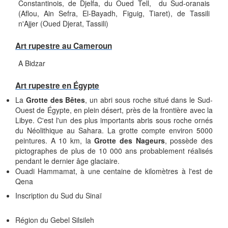
Constantinois, de Djelfa, du Oued Tell, du Sud-oranais
(Aflou, Ain Sefra, El-Bayadh, Figuig, Tiaret), de Tassili
n'Ajjer (Oued Djerat, Tassili)
Art rupestre au Cameroun
A Bidzar
Art rupestre en Égypte
La
Grotte des Bêtes
, un abri sous roche situé dans le Sud-
Ouest de Égypte, en plein désert, près de la frontière avec la
Libye. C'est l'un des plus importants abris sous roche ornés
du Néolithique au Sahara. La grotte compte environ 5000
peintures. A 10 km, la
Grotte des Nageurs
, possède des
pictographes de plus de 10 000 ans probablement réalisés
pendant le dernier âge glaciaire.
Ouadi Hammamat, à une centaine de kilomètres à l'est de
Qena
Inscription du Sud du Sinaï
Région du Gebel Silsileh