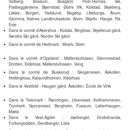
Solberg, Bossum, Busgård, Post-Hornes, Bø,
Flatbeggårdene, Bjørnstad, Østre Vik, Kolstad, Skjeberg,
Løkke, Borgen, Hafslund, Begeby, Lilleborge, Årum,
Glomma, Kalnes Landbruksskole, Alvim, Skjelin, Hauge, Rå,
Evje
Dans le comté d’Akershus : Kolsås, Bingfoss, Skjellerud gård,
Søndre Ski gård, Nordre Ski gård
Dans le comté de Hedmark : Moelv, Stein
Dans le comté d'Oppland : Møllerstufossen, Glemmestad,
Drotten, Eidefoss, Møllerstufossen, Vang
Dans le comté de Buskerud : Skogerveien, Åskollen,
Hvittingfoss, Katsundholmen, Kistefoss
Dans le Vestfold : Haugen gård, Åskollen, École de Virik
Dans le Telemark : Rønningen, Ulveneset, Kvithammeren,
Trontveit, Sporaneset, Bergheim, Fossum, Løberhaugen,
Mæla
Dans le Vest-Agder : Jærberget, Grobstranda,
Forbergodden, Gerdberget, Lista