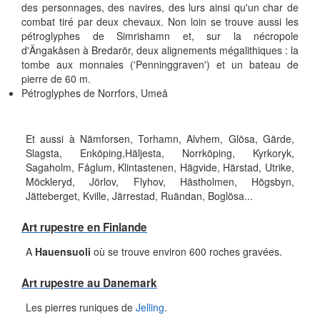
des personnages, des navires, des lurs ainsi qu'un char de
combat tiré par deux chevaux. Non loin se trouve aussi les
pétroglyphes de Simrishamn et, sur la nécropole
d'Ängakåsen à Bredarör, deux alignements mégalithiques : la
tombe aux monnaies ('Penninggraven') et un bateau de
pierre de 60 m.
Pétroglyphes de Norrfors, Umeå
Et aussi à Nämforsen, Torhamn, Alvhem, Glösa, Gärde,
Slagsta, Enköping,Häljesta, Norrköping, Kyrkoryk,
Sagaholm, Fåglum, Klintastenen, Hägvide, Härstad, Utrike,
Möckleryd, Jörlov, Flyhov, Hästholmen, Högsbyn,
Jätteberget, Kville, Järrestad, Ruändan, Boglösa...
Art rupestre en Finlande
A
Hauensuoli
où se trouve environ 600 roches gravées.
Art rupestre au Danemark
Les pierres runiques de
Jelling
.