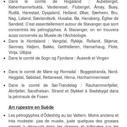
Dans le comté de Rogaland : Aubeberget,
Københavnerbukta, Vardeneset, Fluberget, Åmøy, Buøy,
Rudlå, Harestad, Dysjaland, Helland, Øbør, Særheim, Bru,
Nag, Løland, Sævlandsvik, Husabø, Bø, Hanaberg, Église de
Sandeid. C'est essentiellement autour de Stavanger que sont
concentrés les pétroglyphes. A Stavanger, on en trouvera
aussi concervés au Musée de l'Archéologie.
Dans le Hordaland : Vangdal, Rykkje, Rolland, Skjerve,
Samnøy, Haljem, Bakko, Geithidleren, Hamarhaug, Flote,
Vinja, Utbjoa
Dans le comté de Sogn og Fjordane : Ausevik et Vingen
Dans le comté de Møre og Romsdal : Boggestranda, Nord-
Heggdal, Søbstad, Reitaneset, Hinna, Honhammerneset
Dans le comté de Sør-Trøndelag : Rauhammerfjellet,
Almfjellet, Sandhalsan, Strand et Stykket à Stadsbygd dans
la péninsule de Fosen
Art rupestre en Suède
Les pétroglyphes d'Ödeshög au lac Vattern. Moins anciens et
très modeste: pas de musée, juste quelques des grosses
pierres à découvrir dans les champs et indiquées sur les