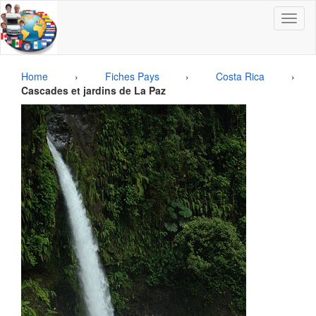
Toggle
navigat
Home
›
Fiches Pays
›
Costa Rica
›
Cascades et jardins de La Paz