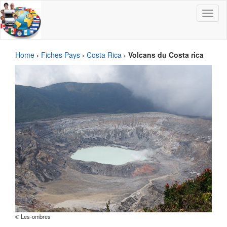
Toggle
navigat
Home
›
Fiches Pays
›
Costa Rica
›
Volcans du Costa rica
© Les-ombres