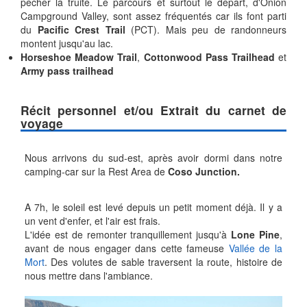
pêcher la truite. Le parcours et surtout le départ, d'Onion
Campground Valley, sont assez fréquentés car ils font parti
du
Pacific Crest Trail
(PCT). Mais peu de randonneurs
montent jusqu'au lac.
Horseshoe Meadow Trail
,
Cottonwood Pass Trailhead
et
Army pass trailhead
Récit personnel et/ou Extrait du carnet de
voyage
Nous arrivons du sud-est, après avoir dormi dans notre
camping-car sur la Rest Area de
Coso Junction.
A 7h, le soleil est levé depuis un petit moment déjà. Il y a
un vent d'enfer, et l'air est frais.
L'idée est de remonter tranquillement jusqu'à
Lone Pine
,
avant de nous engager dans cette fameuse
Vallée de la
Mort
. Des volutes de sable traversent la route, histoire de
nous mettre dans l'ambiance.