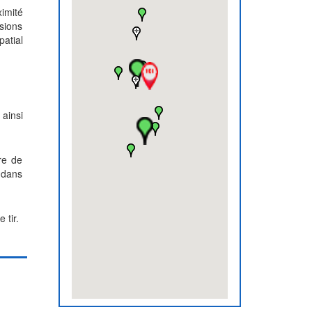
imité
ssions
patial
 ainsi
re de
c dans
 tir.