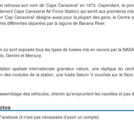
t retrouve son nom de 'Cape Canaveral' en 1973. Cependant, la prox
lement Cape Canaveral Air Force Station) qui servit aux premières mi
on 'Cap Canaveral' désigne aussi pour la plupart des gens, le Centre s
tures différentes séparées par la lagune de Banana River.
en où sont exposés tous les types de fusées mis en oeuvre par la NASA
lo, Gemini et Mercury.
tion spatiale internationale grandeur nature, une réplique du cent
tion des modules de la station, une fusée Saturn V couchée sur le flan
 assemblage des véhicules, chemin qu'empruntent les navettes et pas de
otos
 Facebook (il n'est pas nécessaire d'avoir un compte)