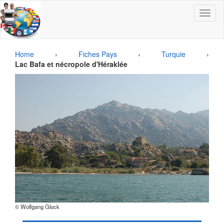
Toggle
navigat
Home
›
Fiches Pays
›
Turquie
›
Lac Bafa et nécropole d'Héraklée
© Wolfgang Glock