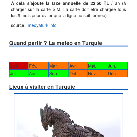
A cela s'ajoute la taxe annuelle de 22.50 TL
/ an (à
charger sur la carte SIM. La carte doit être chargée tous
les 6 mois pour éviter que la ligne ne soit fermée)
source :
medyaturk.info
Quand partir ? La météo en Turquie
Jan.
Fév.
Mar.
Avr.
Mai.
Jun.
Jui.
Aou.
Sep.
Oct.
Nov.
Déc.
Lieux à visiter en Turquie