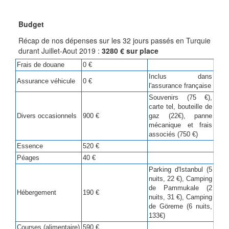
Budget
Récap de nos dépenses sur les 32 jours passés en Turquie
durant Juillet-Aout 2019 :
3280 € sur place
Frais de douane
0 €
Inclus dans
Assurance véhicule
0 €
l'assurance française
Souvenirs (75 €),
carte tel, bouteille de
Divers occasionnels
900 €
gaz (22€), panne
mécanique et frais
associés (750 €)
Essence
520 €
Péages
40 €
Parking d'Istanbul (5
nuits, 22 €), Camping
de Pammukale (2
Hébergement
190 €
nuits, 31 €), Camping
de Göreme (6 nuits,
133€)
Courses (alimentaire)
590 €