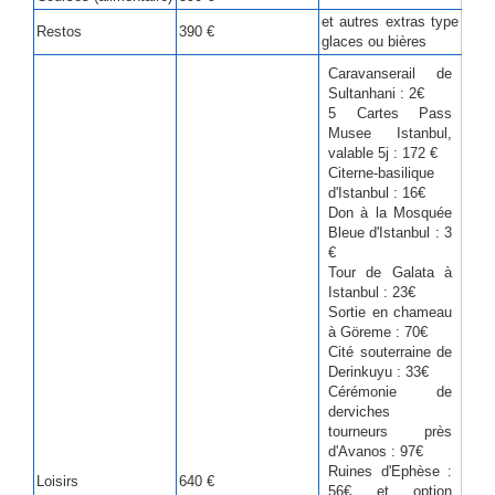
et autres extras type
Restos
390 €
glaces ou bières
Caravanserail de
Sultanhani : 2€
5 Cartes Pass
Musee Istanbul,
valable 5j : 172 €
Citerne-basilique
d'Istanbul : 16€
Don à la Mosquée
Bleue d'Istanbul : 3
€
Tour de Galata à
Istanbul : 23€
Sortie en chameau
à Göreme : 70€
Cité souterraine de
Derinkuyu : 33€
Cérémonie de
derviches
tourneurs près
d'Avanos : 97€
Ruines d'Ephèse :
Loisirs
640 €
56€ et option