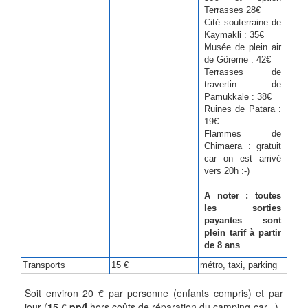
Terrasses 28€
Cité souterraine de
Kaymakli : 35€
Musée de plein air
de Göreme : 42€
Terrasses de
travertin de
Pamukkale : 38€
Ruines de Patara :
19€
Flammes de
Chimaera : gratuit
car on est arrivé
vers 20h :-)
A noter : toutes
les sorties
payantes sont
plein tarif à partir
de 8 ans
.
Transports
15 €
métro, taxi, parking
Soit environ 20 € par personne (enfants compris) et par
jour (
15 € pp/j
hors coûts de réparation du camping-car...)